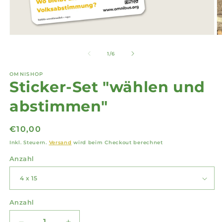
Medien
M
1
2
in
in
von
1
/
6
Modal
M
öffnen
ö
OMNISHOP
Sticker-Set "wählen und
abstimmen"
Normaler
€10,00
Preis
Inkl. Steuern.
Versand
wird beim Checkout berechnet
Anzahl
Anzahl