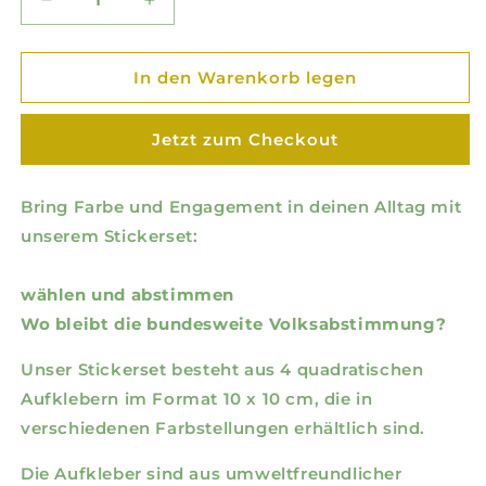
Verringere
Erhöhe
die
die
Menge
Menge
für
für
In den Warenkorb legen
Sticker-
Sticker-
Set
Set
Jetzt zum Checkout
&quot;wählen
&quot;wählen
und
und
abstimmen&quot;
abstimmen&quot;
Bring Farbe und Engagement in deinen Alltag mit
unserem Stickerset:
wählen und abstimmen
Wo bleibt die bundesweite Volksabstimmung?
Unser Stickerset besteht aus 4 quadratischen
Aufklebern im Format 10 x 10 cm, die in
verschiedenen Farbstellungen erhältlich sind.
Die Aufkleber sind aus umweltfreundlicher